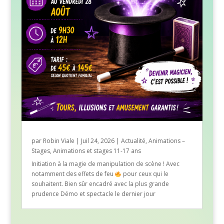
par
Robin Viale
|
Juil 24, 2026
|
Actualité
,
Animations –
Stages
,
Animations et stages 11-17 ans
Initiation à la magie de manipulation de scène ! Avec
notamment des effets de feu
pour ceux qui le
souhaitent. Bien sûr encadré avec la plus grande
prudence Démo et spectacle le dernier jour