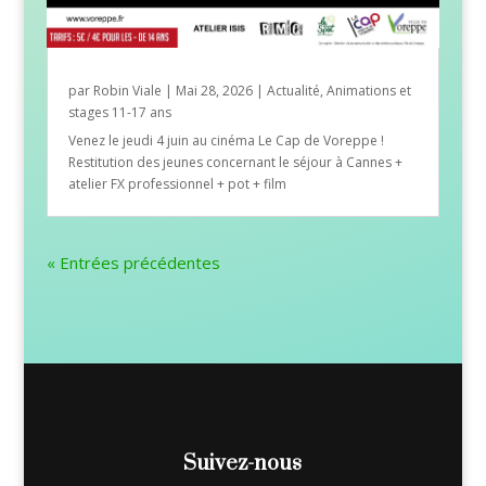
par
Robin Viale
|
Mai 28, 2026
|
Actualité
,
Animations et
stages 11-17 ans
Venez le jeudi 4 juin au cinéma Le Cap de Voreppe !
Restitution des jeunes concernant le séjour à Cannes +
atelier FX professionnel + pot + film
« Entrées précédentes
Suivez-nous