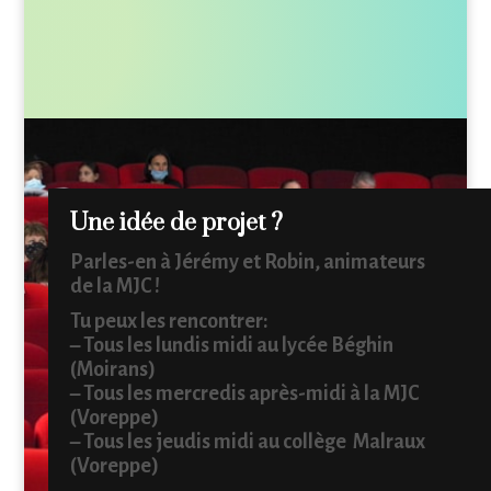
Une idée de projet ?
Parles-en à Jérémy et Robin, animateurs
de la MJC !
Tu peux les rencontrer:
– Tous les lundis midi au lycée Béghin
(Moirans)
– Tous les mercredis après-midi à la MJC
(Voreppe)
– Tous les jeudis midi au collège Malraux
(Voreppe)